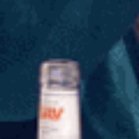
Организация —
на уровне “ВАУ”
Праздник —
смешной, яркий, весенний
Настроение —
зашкаливает!