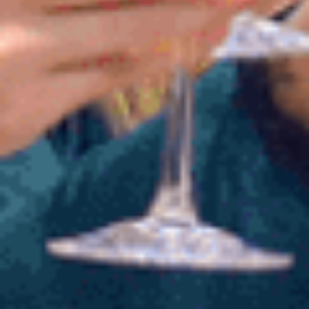
Мы привезём реквизит, оборудование,
ведущего, диджея и вагон весеннего
настроения. Хотите праздновать в офисе?
Отлично! В ресторане? Прекрасно!
В загородном доме? Да хоть в тёплом
гараже — мы умеем превращать любую точку
Н. Челнов в студию «Двух Диванов».
Мы делаем пространство праздничным,
атмосферным и таким, где невозможно
просто сидеть и смотреть — участие само
происходит!
Игры, смех, сюрпризы — всё ваше. Выездной
формат — это свобода: вы выбираете место
и дату, а мы берём на себя всё, что может
сделать шоу весёлым, громким и по-
весеннему классным.
Стоимость считаем индивидуально:
учитываем количество людей, формат и то,
насколько далеко ваш праздник улетел
от центра Набережных Челнов.
а точно скажем
От 17 000 ₽
после беседы
Обсудить выезд