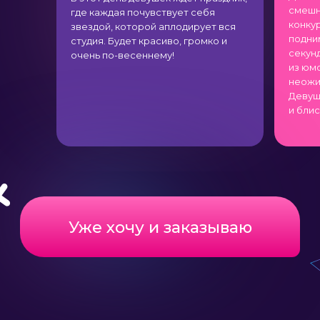
смешн
где каждая почувствует себя
конку
звездой, которой аплодирует вся
подни
студия. Будет красиво, громко и
секун
очень по-весеннему!
из юм
неожи
Девуш
и бли