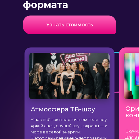
формата
МОЖЕТЕ ВЫБРАТЬ ЛЮБОЙ
СЦЕНАРИЙ ИЗ СУЩЕСТВУЮЩИХ
...ИЛИ МЫ СОЗДАДИМ
Узнать стоимость
ПРОГРАММУ ДЛЯ ВАС
ИНДИВИДУАЛЬНО
Ори
Атмосфера ТВ-шоу
кон
У нас всё как в настоящем телешоу:
яркий свет, сочный звук, экраны — и
Скучн
море весёлой энергии!
Для 8
В этот день девушек ждёт праздник,