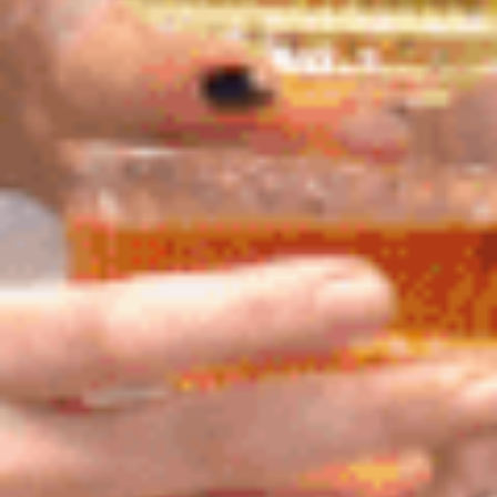
Хотите устроить
незабываемый праздник к 8
марта прямо у себя?
Без проблем — мы приедем
куда скажете и устроим
такое шоу, что офисные
будни забудутся до
понедельника!